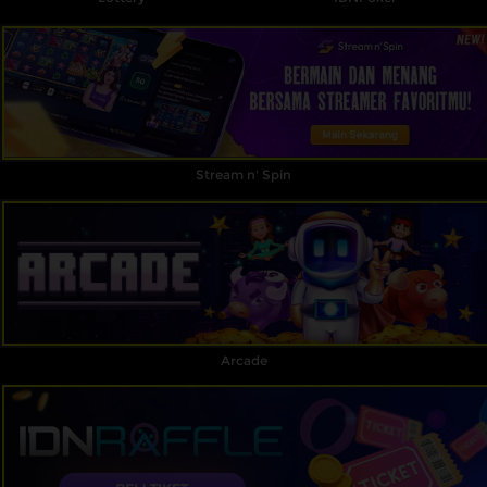
Stream n' Spin
Arcade