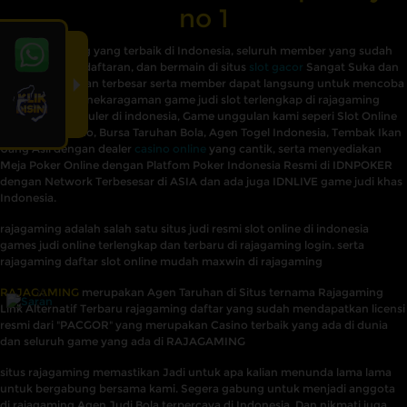
no 1
Link Rajagaming yang terbaik di Indonesia, seluruh member yang sudah
melakukan pendaftaran, dan bermain di situs
slot gacor
Sangat Suka dan
Meraih kemengan terbesar serta member dapat langsung untuk mencoba
dan melihat keanekaragaman game judi slot terlengkap di rajagaming
yang paling populer di indonesia, Game unggulan kami seperi Slot Online
2026, Live Casino, Bursa Taruhan Bola, Agen Togel Indonesia, Tembak Ikan
Uang Asli dengan dealer
casino online
yang cantik, serta menyediakan
Meja Poker Online dengan Platfom Poker Indonesia Resmi di IDNPOKER
dengan Network Terbesesar di ASIA dan ada juga IDNLIVE game judi khas
Indonesia.
rajagaming adalah salah satu situs judi resmi slot online di indonesia
games judi online terlengkap dan terbaru di rajagaming login. serta
rajagaming daftar slot online mudah maxwin di rajagaming
×
RAJAGAMING
merupakan Agen Taruhan di Situs ternama Rajagaming
Link Alternatif Terbaru rajagaming daftar yang sudah mendapatkan licensi
resmi dari "PACGOR" yang merupakan Casino terbaik yang ada di dunia
dan seluruh game yang ada di RAJAGAMING
situs rajagaming memastikan Jadi untuk apa kalian menunda lama lama
untuk bergabung bersama kami. Segera gabung untuk menjadi anggota
di rajagaming Agen Judi Bola terpercaya di Indonesia. Dan nikmati juga