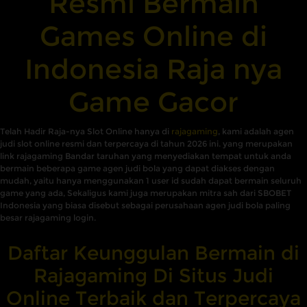
Resmi Bermain
Games Online di
Indonesia Raja nya
Game Gacor
Telah Hadir Raja-nya Slot Online hanya di
rajagaming
, kami adalah agen
judi slot online resmi dan terpercaya di tahun 2026 ini. yang merupakan
link rajagaming Bandar taruhan yang menyediakan tempat untuk anda
bermain beberapa game agen judi bola yang dapat diakses dengan
mudah, yaitu hanya menggunakan 1 user id sudah dapat bermain seluruh
game yang ada, Sekaligus kami juga merupakan mitra sah dari SBOBET
Indonesia yang biasa disebut sebagai perusahaan agen judi bola paling
besar rajagaming login.
Daftar Keunggulan Bermain di
Rajagaming Di Situs Judi
Online Terbaik dan Terpercaya