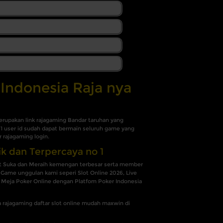
Indonesia Raja nya
 merupakan link rajagaming Bandar taruhan yang
 user id sudah dapat bermain seluruh game yang
 rajagaming login.
ik dan Terpercaya no 1
 Suka dan Meraih kemengan terbesar serta member
 Game unggulan kami seperi Slot Online 2026, Live
 Meja Poker Online dengan Platfom Poker Indonesia
rta rajagaming daftar slot online mudah maxwin di