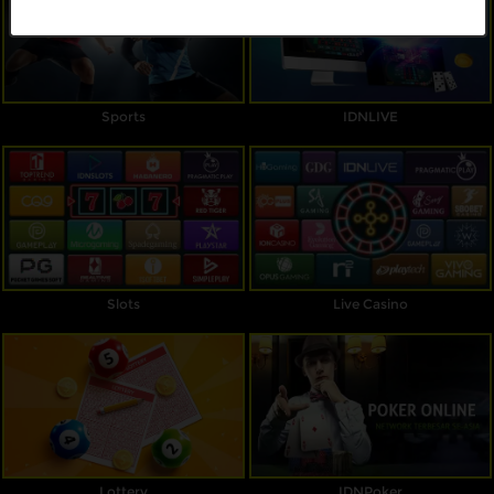
Referral
Promosi
Sports
IDNLIVE
Hubungi Kami
Live Chat
Pengaduan Customer
Pilih Bahasa:
Slots
Live Casino
MASUK
DAFTAR
&copy; RAJAGAMING: Raja-nya Situs Slot
Resmi Permainan Judi Online Terlengkap. Hak
Cipta Dilindungi.
Lottery
IDNPoker