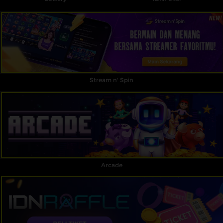
Stream n' Spin
Arcade