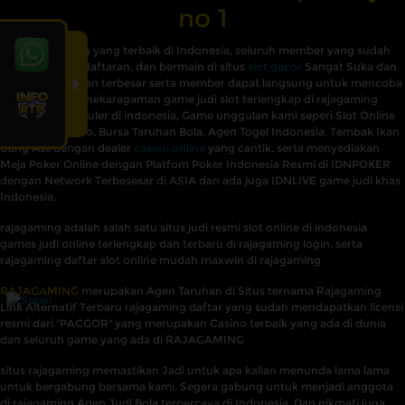
no 1
Link Rajagaming yang terbaik di Indonesia, seluruh member yang sudah
melakukan pendaftaran, dan bermain di situs
slot gacor
Sangat Suka dan
Meraih kemengan terbesar serta member dapat langsung untuk mencoba
dan melihat keanekaragaman game judi slot terlengkap di rajagaming
yang paling populer di indonesia, Game unggulan kami seperi Slot Online
2026, Live Casino, Bursa Taruhan Bola, Agen Togel Indonesia, Tembak Ikan
Uang Asli dengan dealer
casino online
yang cantik, serta menyediakan
Meja Poker Online dengan Platfom Poker Indonesia Resmi di IDNPOKER
dengan Network Terbesesar di ASIA dan ada juga IDNLIVE game judi khas
Indonesia.
rajagaming adalah salah satu situs judi resmi slot online di indonesia
games judi online terlengkap dan terbaru di rajagaming login. serta
rajagaming daftar slot online mudah maxwin di rajagaming
×
RAJAGAMING
merupakan Agen Taruhan di Situs ternama Rajagaming
Link Alternatif Terbaru rajagaming daftar yang sudah mendapatkan licensi
resmi dari "PACGOR" yang merupakan Casino terbaik yang ada di dunia
dan seluruh game yang ada di RAJAGAMING
situs rajagaming memastikan Jadi untuk apa kalian menunda lama lama
untuk bergabung bersama kami. Segera gabung untuk menjadi anggota
di rajagaming Agen Judi Bola terpercaya di Indonesia. Dan nikmati juga