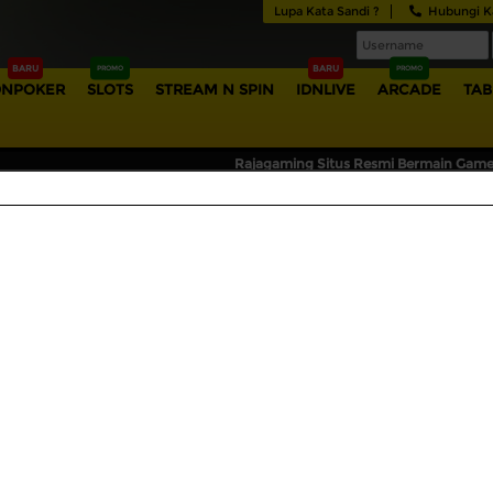
Lupa Kata Sandi ?
Hubungi K
BARU
BARU
PROMO
PROMO
DNPOKER
SLOTS
STREAM N SPIN
IDNLIVE
ARCADE
TAB
Rajagaming Situs Resmi Bermain Games O