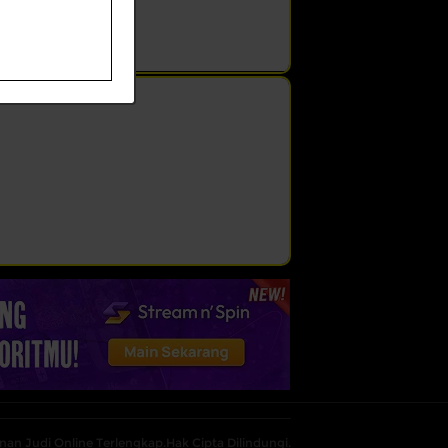
n Judi Online Terlengkap.Hak Cipta Dilindungi.