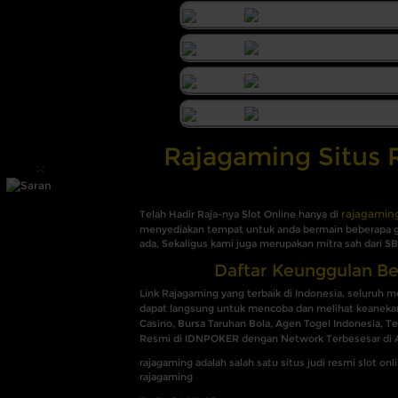
Rajagaming Situs 
×
rajagamin
Telah Hadir Raja-nya Slot Online hanya di
menyediakan tempat untuk anda bermain beberapa ga
ada, Sekaligus kami juga merupakan mitra sah dari SB
Daftar Keunggulan Ber
Link Rajagaming yang terbaik di Indonesia, seluruh
dapat langsung untuk mencoba dan melihat keanekarag
Casino, Bursa Taruhan Bola, Agen Togel Indonesia, T
Resmi di IDNPOKER dengan Network Terbesesar di AS
rajagaming adalah salah satu situs judi resmi slot on
rajagaming