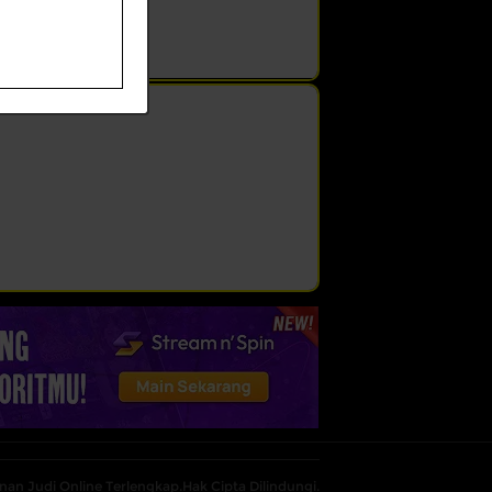
n Judi Online Terlengkap.Hak Cipta Dilindungi.