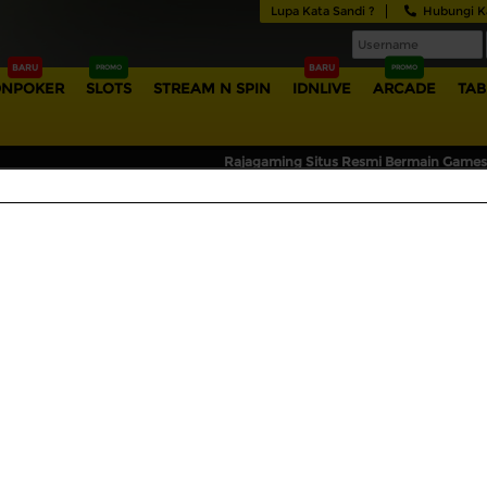
Lupa Kata Sandi ?
Hubungi K
BARU
BARU
PROMO
PROMO
DNPOKER
SLOTS
STREAM N SPIN
IDNLIVE
ARCADE
TAB
Rajagaming Situs Resmi Bermain Games On