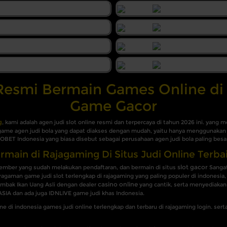
Resmi Bermain Games Online di 
Game Gacor
g
, kami adalah agen judi slot online resmi dan terpercaya di tahun 2026 ini. yang
me agen judi bola yang dapat diakses dengan mudah, yaitu hanya menggunakan 1
OBET Indonesia yang biasa disebut sebagai perusahaan agen judi bola paling besar
main di Rajagaming Di Situs Judi Online Terba
slot gacor
 member yang sudah melakukan pendaftaran, dan bermain di situs
Sangat
aman game judi slot terlengkap di rajagaming yang paling populer di indonesia,
casino online
embak Ikan Uang Asli dengan dealer
yang cantik, serta menyediakan
IA dan ada juga IDNLIVE game judi khas Indonesia.
line di indonesia games judi online terlengkap dan terbaru di rajagaming login. se